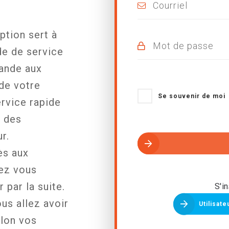
iption sert à
de de service
ande aux
de votre
Se souvenir de moi
ervice rapide
é des
r.
ès aux
ez vous
 par la suite.
S'in
us allez avoir
Utilisate
elon vos